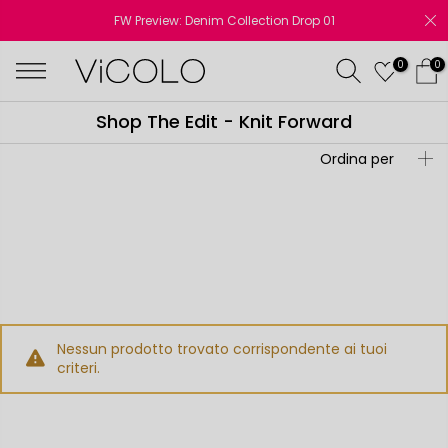
FW Preview: Denim Collection Drop 01
0
0
Shop The Edit - Knit Forward
RSE
DENIM
COLLECTION -
Ordina per
DROP 01.
Nessun prodotto trovato corrispondente ai tuoi
criteri.