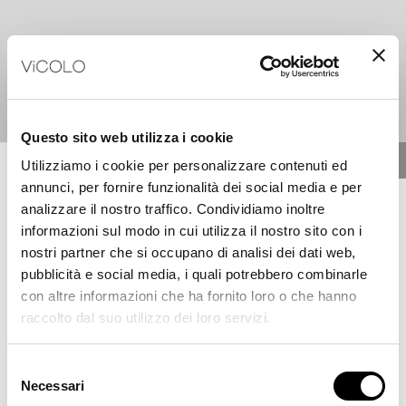
Questo sito web utilizza i cookie
Utilizziamo i cookie per personalizzare contenuti ed
Iscriviti alla Newsletter
annunci, per fornire funzionalità dei social media e per
analizzare il nostro traffico. Condividiamo inoltre
Resta aggiornata su tutte le novità, gli eventi e le
informazioni sul modo in cui utilizza il nostro sito con i
promozioni e ricevi subito uno speciale
nostri partner che si occupano di analisi dei dati web,
SCONTO -10%
pubblicità e social media, i quali potrebbero combinarle
sul tuo primo acquisto.
con altre informazioni che ha fornito loro o che hanno
raccolto dal suo utilizzo dei loro servizi.
vuoi essere aggiornata?
ISCRIVITI ALLA NOSTRA NEWSLETTER
Selezione
Accetto che Vicolo elabori i miei dati personali allo
Ricevi subito uno speciale 10% di sconto sul tuo
Necessari
del
scopo di inviarmi materiale di marketing
primo acquisto