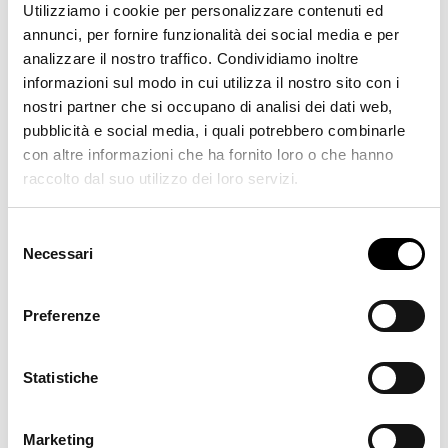
Utilizziamo i cookie per personalizzare contenuti ed
annunci, per fornire funzionalità dei social media e per
wanna hear from us?
SUBSCRIBE TO OUR NEWSLETTER
analizzare il nostro traffico. Condividiamo inoltre
informazioni sul modo in cui utilizza il nostro sito con i
Receive 10% off your first order
nostri partner che si occupano di analisi dei dati web,
pubblicità e social media, i quali potrebbero combinarle
con altre informazioni che ha fornito loro o che hanno
raccolto dal suo utilizzo dei loro servizi.
I agree that Vicolo processes my personal data
for the purpose of inviting me personalized marketing
Selezione
Necessari
material
del
consenso
Preferenze
Register
By entering your e-mail address, you agree to receive
Statistiche
Vicolo newsletters relating to the latest collections,
events and brand campaigns. For more information,
Marketing
see our
privacy policy
.