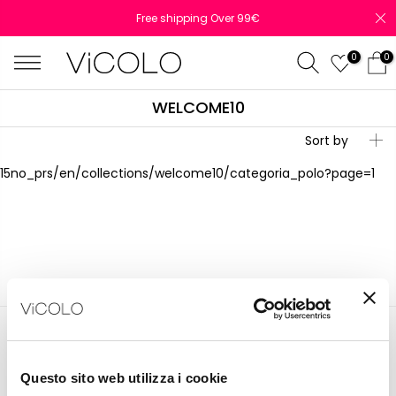
Free shipping Over 99€
0
0
WELCOME10
GS
DENIM
COLLECTION -
Sort by
DROP 01.
15
no_prs
/en/collections/welcome10/categoria_polo?page=1
Questo sito web utilizza i cookie